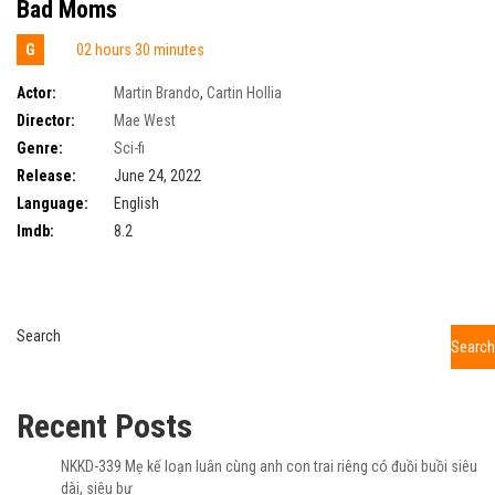
Bad Moms
G
02 hours 30 minutes
Actor:
Martin Brando
,
Cartin Hollia
Director:
Mae West
Genre:
Sci-fi
Release:
June 24, 2022
Language:
English
Imdb:
8.2
Search
Search
Recent Posts
NKKD-339 Mẹ kế loạn luân cùng anh con trai riêng có đuồi buồi siêu
dài, siêu bự