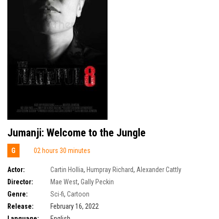
Jumanji: Welcome to the Jungle
G
02 hours 30 minutes
Actor:
Cartin Hollia
,
Humpray Richard
,
Alexander Cattly
Director:
Mae West
,
Gally Peckin
Genre:
Sci-fi
,
Cartoon
Release:
February 16, 2022
Language:
English