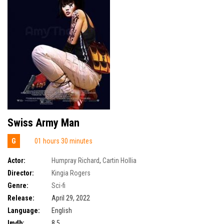
Swiss Army Man
G
01 hours 30 minutes
Actor:
Humpray Richard
,
Cartin Hollia
Director:
Kingia Rogers
Genre:
Sci-fi
Release:
April 29, 2022
Language:
English
Imdb:
8.5