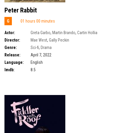
Peter Rabbit
G
01 hours 00 minutes
Actor:
Greta Garbo
,
Martin Brando
,
Cartin Hollia
Director:
Mae West
,
Gally Peckin
Genre:
Sci-fi
,
Drama
Release:
April 7, 2022
Language:
English
Imdb:
8.5