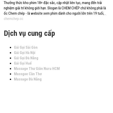
Thưởng thức kho phim 18+ đặc sắc, cập nhật liên tục, mang đến trải
nghiệm giải trí không giới hạn. Slogan là CHEM CHÉP chứ không phải là
ốc Chem chép - là website xem phim dành cho người lớn trên 19 tuổi, .
chemchep.cc
Dịch vụ cung cấp
Gái Gọi Sài Gòn
Gái Gọi Hà Nội
Gái Gọi Đà Nẵng
Gái Gọi Huế
Massage Thư Giãn Nuru HCM
Massgae Cần Thơ
Massage Đà Nẵng