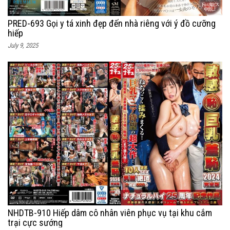
PRED-693 Gọi y tá xinh đẹp đến nhà riêng với ý đồ cưỡng
hiếp
July 9, 2025
NHDTB-910 Hiếp dâm cô nhân viên phục vụ tại khu cắm
trại cực sướng