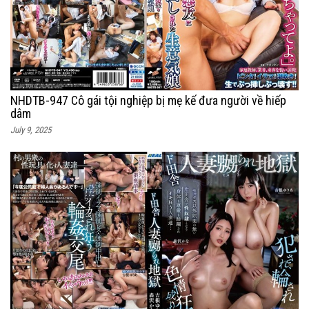
NHDTB-947 Cô gái tội nghiệp bị mẹ kế đưa người về hiếp
dâm
July 9, 2025