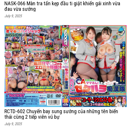
NASK-066 Màn tra tấn kẹp đầu ti giật khiến gái xinh vừa
đau vừa sướng
July 9, 2025
RCTD-602 Chuyến bay sung sướng của những tên biến
thái cùng 2 tiếp viên vú bự
July 9, 2025