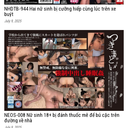
NHDTB-944 Hai nữ sinh bị cưỡng hiếp cùng lúc trên xe
buýt
July 9, 2025
NEOS-008 Nữ sinh 18+ bị đánh thuốc mê để bú cặc trên
đường về nhà
July 9, 2025