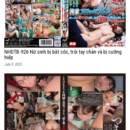
NHDTB-926 Nữ sinh bị bắt cóc, trói tay chân và bị cưỡng
hiếp
July 9, 2025