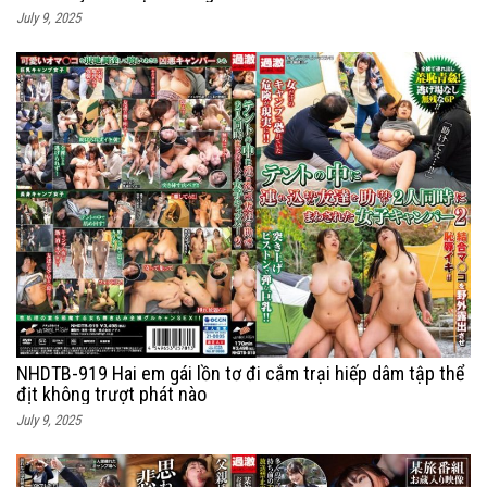
July 9, 2025
NHDTB-919 Hai em gái lồn tơ đi cắm trại hiếp dâm tập thể
địt không trượt phát nào
July 9, 2025