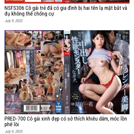
NSFS306 Cô gái trẻ đã có gia đình bị hai tên lạ mặt bắt và
đụ không thể chống cự
July 9, 2025
PRED-700 Cô gái xinh đẹp có sở thích khiêu dâm, móc lồn
phê lòi
July 9, 2025