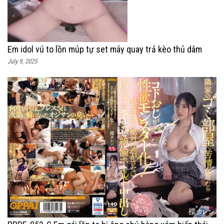
Em idol vú to lồn múp tự set máy quay trả kèo thủ dâm
July 9, 2025