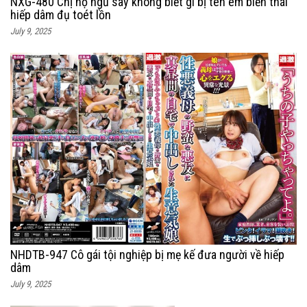
NXG-480 Chị họ ngủ say không biết gì bị tên em biến thái
hiếp dâm đụ toét lồn
July 9, 2025
NHDTB-947 Cô gái tội nghiệp bị mẹ kế đưa người về hiếp
dâm
July 9, 2025