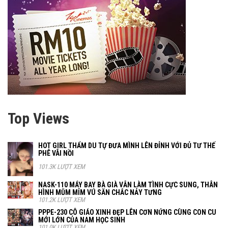
Top Views
HOT GIRL THẨM DU TỰ ĐƯA MÌNH LÊN ĐỈNH VỚI ĐỦ TƯ THẾ
PHÊ VÃI NỒI
101.3K LƯỢT XEM
NASK-110 MÁY BAY BÀ GIÀ VẪN LÀM TÌNH CỰC SUNG, THÂN
HÌNH MŨM MỈM VÚ SĂN CHẮC NẢY TƯNG
101.2K LƯỢT XEM
PPPE-230 CÔ GIÁO XINH ĐẸP LÊN CƠN NỨNG CÙNG CON CU
MỚI LỚN CỦA NAM HỌC SINH
101.0K LƯỢT XEM