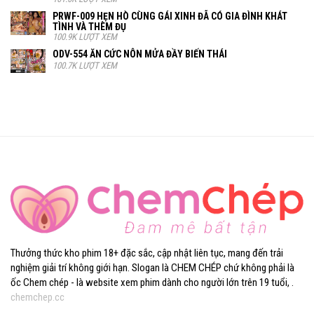
PRWF-009 HẸN HÒ CÙNG GÁI XINH ĐÃ CÓ GIA ĐÌNH KHÁT
TÌNH VÀ THÈM ĐỤ
100.9K LƯỢT XEM
ODV-554 ĂN CỨC NÔN MỬA ĐẦY BIẾN THÁI
100.7K LƯỢT XEM
Thưởng thức kho phim 18+ đặc sắc, cập nhật liên tục, mang đến trải
nghiệm giải trí không giới hạn. Slogan là CHEM CHÉP chứ không phải là
ốc Chem chép - là website xem phim dành cho người lớn trên 19 tuổi, .
chemchep.cc